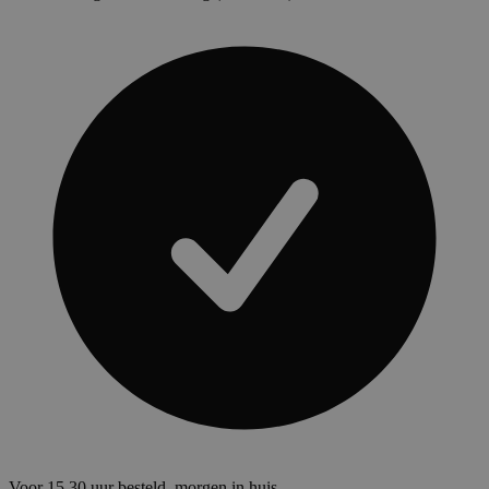
Voor 15.30 uur besteld, morgen in huis