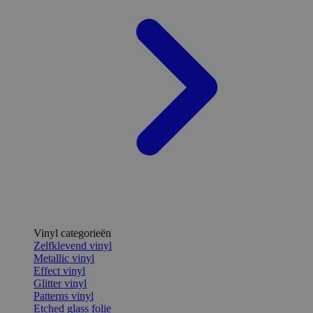
Vinyl categorieën
Zelfklevend vinyl
Metallic vinyl
Effect vinyl
Glitter vinyl
Patterns vinyl
Etched glass folie