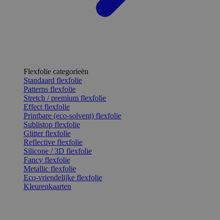
Flexfolie categorieën
Standaard flexfolie
Patterns flexfolie
Stretch / premium flexfolie
Effect flexfolie
Printbare (eco-solvent) flexfolie
Sublistop flexfolie
Glitter flexfolie
Reflective flexfolie
Silicone / 3D flexfolie
Fancy flexfolie
Metallic flexfolie
Eco-vriendelijke flexfolie
Kleurenkaarten