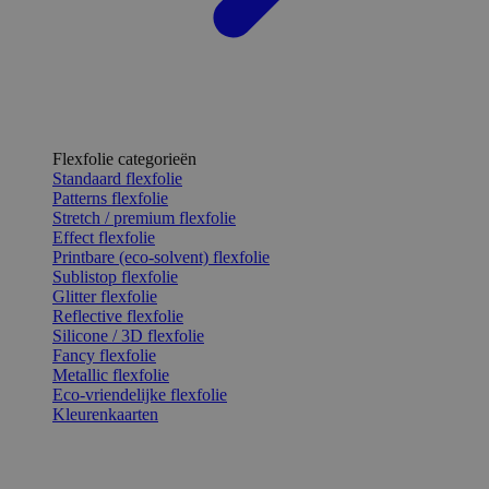
Flexfolie categorieën
Standaard flexfolie
Patterns flexfolie
Stretch / premium flexfolie
Effect flexfolie
Printbare (eco-solvent) flexfolie
Sublistop flexfolie
Glitter flexfolie
Reflective flexfolie
Silicone / 3D flexfolie
Fancy flexfolie
Metallic flexfolie
Eco-vriendelijke flexfolie
Kleurenkaarten