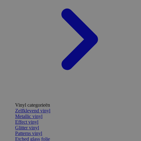
Vinyl categorieën
Zelfklevend vinyl
Metallic vinyl
Effect vinyl
Glitter vinyl
Patterns vinyl
Etched glass folie