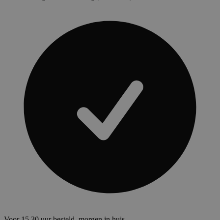
Voor 15.30 uur besteld, morgen in huis