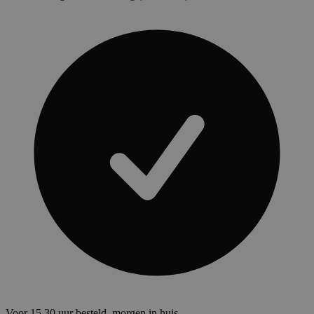
Voor 15.30 uur besteld, morgen in huis