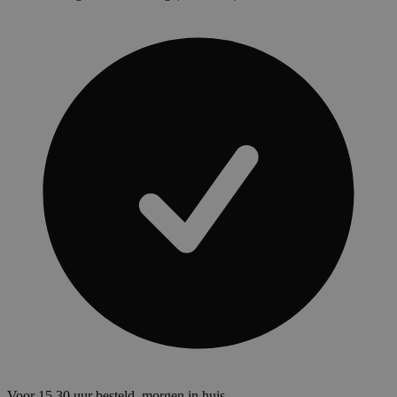
Voor 15.30 uur besteld, morgen in huis