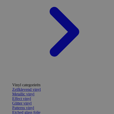
Vinyl categorieën
Zelfklevend vinyl
Metallic vinyl
Effect vinyl
Glitter vinyl
Patterns vinyl
Etched glass folie