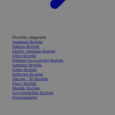
Flexfolie categorieën
Standaard flexfolie
Patterns flexfolie
Stretch / premium flexfolie
Effect flexfolie
Printbare (eco-solvent) flexfolie
Sublistop flexfolie
Glitter flexfolie
Reflective flexfolie
Silicone / 3D flexfolie
Fancy flexfolie
Metallic flexfolie
Eco-vriendelijke flexfolie
Kleurenkaarten