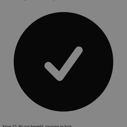
Voor 15.30 uur besteld, morgen in huis