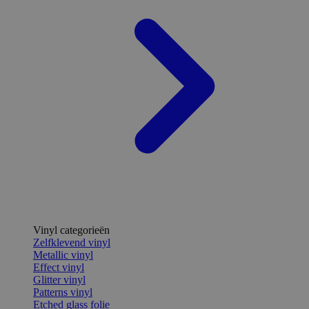
Vinyl categorieën
Zelfklevend vinyl
Metallic vinyl
Effect vinyl
Glitter vinyl
Patterns vinyl
Etched glass folie