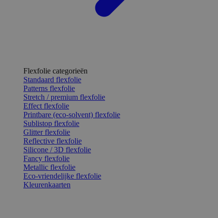
Flexfolie categorieën
Standaard flexfolie
Patterns flexfolie
Stretch / premium flexfolie
Effect flexfolie
Printbare (eco-solvent) flexfolie
Sublistop flexfolie
Glitter flexfolie
Reflective flexfolie
Silicone / 3D flexfolie
Fancy flexfolie
Metallic flexfolie
Eco-vriendelijke flexfolie
Kleurenkaarten