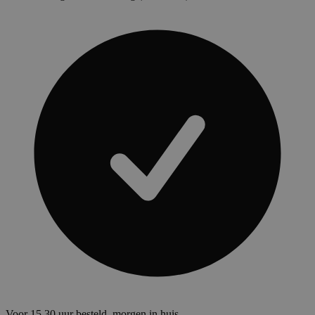
Voor 15.30 uur besteld, morgen in huis