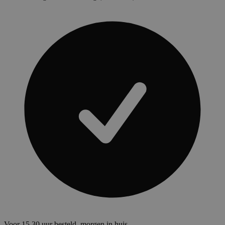
Voor 15.30 uur besteld, morgen in huis