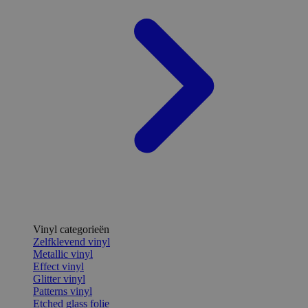
Vinyl categorieën
Zelfklevend vinyl
Metallic vinyl
Effect vinyl
Glitter vinyl
Patterns vinyl
Etched glass folie