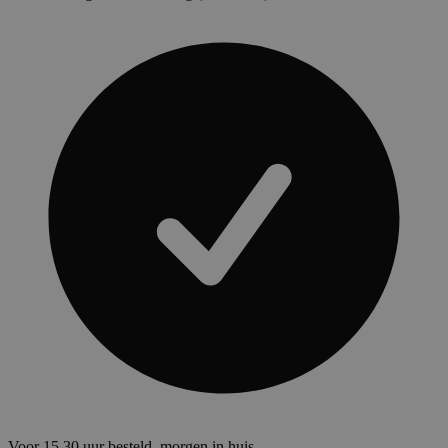
Voor 15.30 uur besteld, morgen in huis