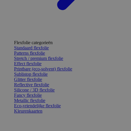
Flexfolie categorieën
Standaard flexfolie
Patterns flexfolie
Stretch / premium flexfolie
Effect flexfolie
Printbare (eco-solvent) flexfolie
Sublistop flexfolie
Glitter flexfolie
Reflective flexfolie
Silicone / 3D flexfolie
Fancy flexfolie
Metallic flexfolie
Eco-vriendelijke flexfolie
Kleurenkaarten