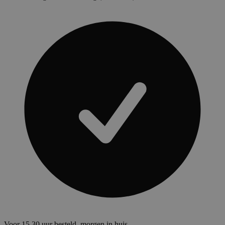
Voor 15.30 uur besteld, morgen in huis