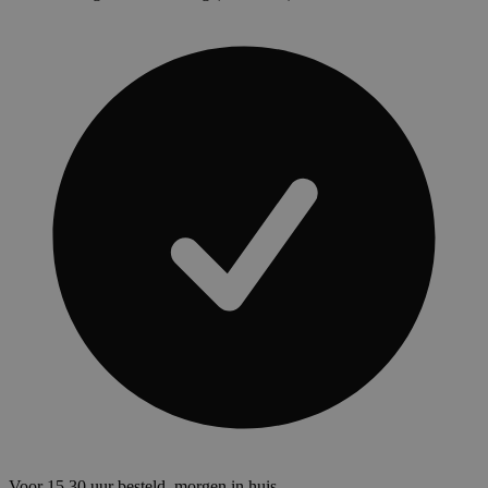
Voor 15.30 uur besteld, morgen in huis