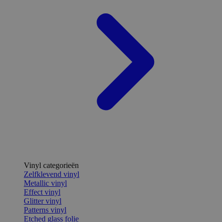
Vinyl categorieën
Zelfklevend vinyl
Metallic vinyl
Effect vinyl
Glitter vinyl
Patterns vinyl
Etched glass folie