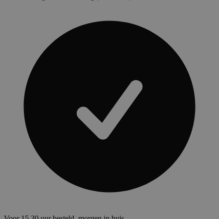
Voor 15.30 uur besteld, morgen in huis