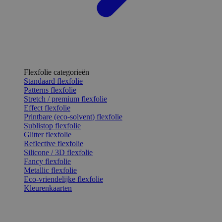
Flexfolie categorieën
Standaard flexfolie
Patterns flexfolie
Stretch / premium flexfolie
Effect flexfolie
Printbare (eco-solvent) flexfolie
Sublistop flexfolie
Glitter flexfolie
Reflective flexfolie
Silicone / 3D flexfolie
Fancy flexfolie
Metallic flexfolie
Eco-vriendelijke flexfolie
Kleurenkaarten