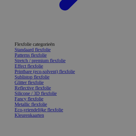
Flexfolie categorieën
Standaard flexfolie
Patterns flexfolie
Stretch / premium flexfolie
Effect flexfolie
Printbare (eco-solvent) flexfolie
Sublistop flexfolie
Glitter flexfolie
Reflective flexfolie
Silicone / 3D flexfolie
Fancy flexfolie
Metallic flexfolie
Eco-vriendelijke flexfolie
Kleurenkaarten