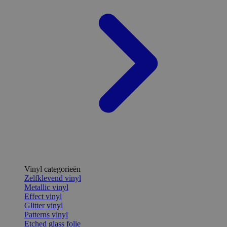
Vinyl categorieën
Zelfklevend vinyl
Metallic vinyl
Effect vinyl
Glitter vinyl
Patterns vinyl
Etched glass folie