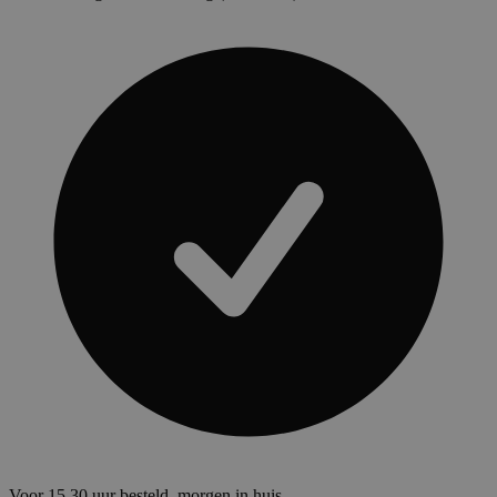
Voor 15.30 uur besteld, morgen in huis