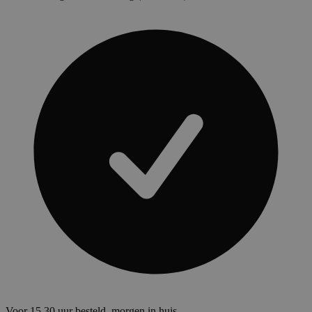
Voor 15.30 uur besteld, morgen in huis