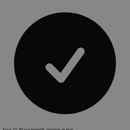
Voor 15.30 uur besteld, morgen in huis