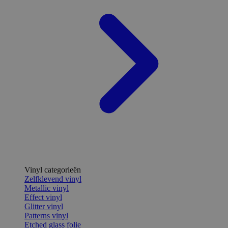
Vinyl categorieën
Zelfklevend vinyl
Metallic vinyl
Effect vinyl
Glitter vinyl
Patterns vinyl
Etched glass folie