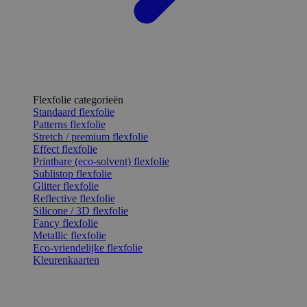
Flexfolie categorieën
Standaard flexfolie
Patterns flexfolie
Stretch / premium flexfolie
Effect flexfolie
Printbare (eco-solvent) flexfolie
Sublistop flexfolie
Glitter flexfolie
Reflective flexfolie
Silicone / 3D flexfolie
Fancy flexfolie
Metallic flexfolie
Eco-vriendelijke flexfolie
Kleurenkaarten