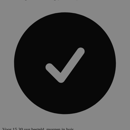
Voor 15.30 uur besteld, morgen in huis