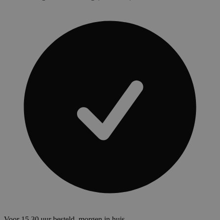
Voor 15.30 uur besteld, morgen in huis