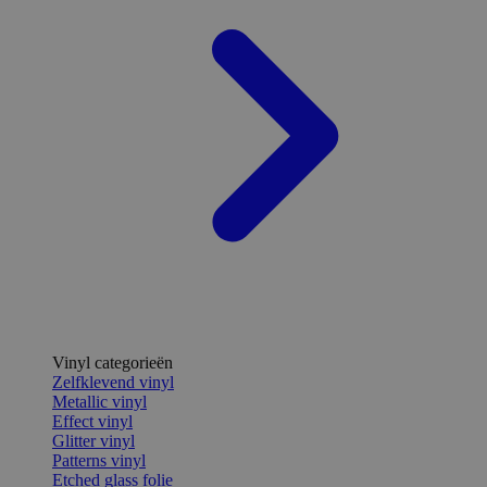
Vinyl categorieën
Zelfklevend vinyl
Metallic vinyl
Effect vinyl
Glitter vinyl
Patterns vinyl
Etched glass folie