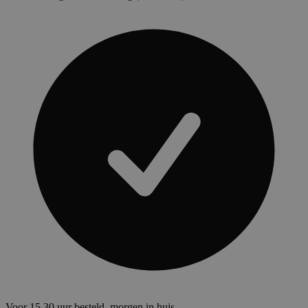
Voor 15.30 uur besteld, morgen in huis