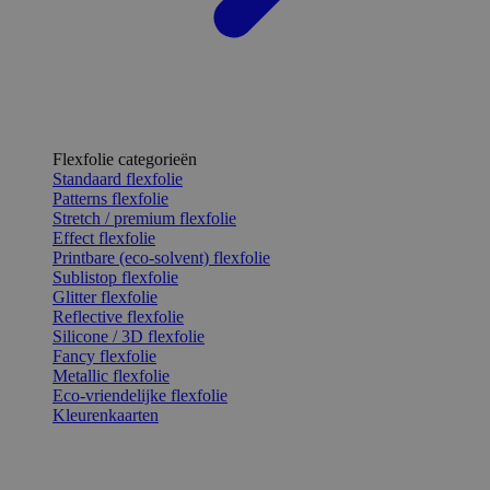
Flexfolie categorieën
Standaard flexfolie
Patterns flexfolie
Stretch / premium flexfolie
Effect flexfolie
Printbare (eco-solvent) flexfolie
Sublistop flexfolie
Glitter flexfolie
Reflective flexfolie
Silicone / 3D flexfolie
Fancy flexfolie
Metallic flexfolie
Eco-vriendelijke flexfolie
Kleurenkaarten