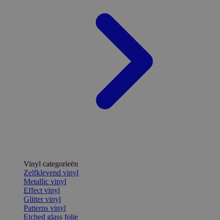
Vinyl categorieën
Zelfklevend vinyl
Metallic vinyl
Effect vinyl
Glitter vinyl
Patterns vinyl
Etched glass folie