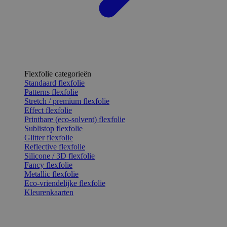
Flexfolie categorieën
Standaard flexfolie
Patterns flexfolie
Stretch / premium flexfolie
Effect flexfolie
Printbare (eco-solvent) flexfolie
Sublistop flexfolie
Glitter flexfolie
Reflective flexfolie
Silicone / 3D flexfolie
Fancy flexfolie
Metallic flexfolie
Eco-vriendelijke flexfolie
Kleurenkaarten