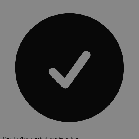
Voor 15.30 uur besteld, morgen in huis