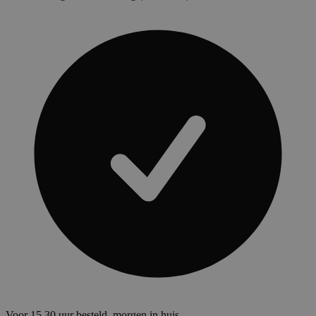
Voor 15.30 uur besteld, morgen in huis