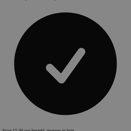
Voor 15.30 uur besteld, morgen in huis