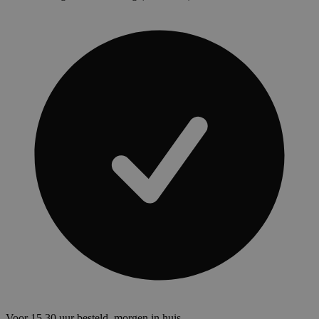
Voor 15.30 uur besteld, morgen in huis