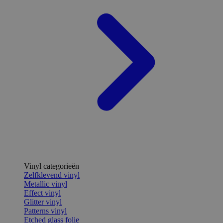
Vinyl categorieën
Zelfklevend vinyl
Metallic vinyl
Effect vinyl
Glitter vinyl
Patterns vinyl
Etched glass folie