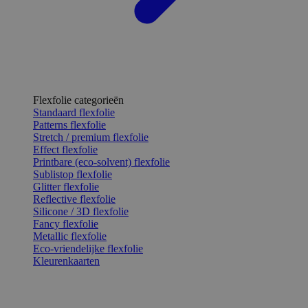
Flexfolie categorieën
Standaard flexfolie
Patterns flexfolie
Stretch / premium flexfolie
Effect flexfolie
Printbare (eco-solvent) flexfolie
Sublistop flexfolie
Glitter flexfolie
Reflective flexfolie
Silicone / 3D flexfolie
Fancy flexfolie
Metallic flexfolie
Eco-vriendelijke flexfolie
Kleurenkaarten