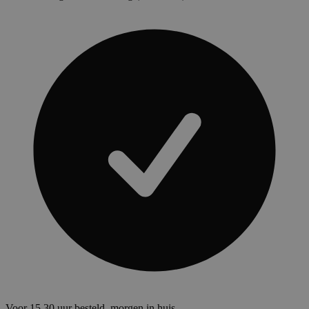
Voor 15.30 uur besteld, morgen in huis