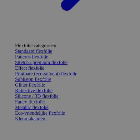
Flexfolie categorieën
Standaard flexfolie
Patterns flexfolie
Stretch / premium flexfolie
Effect flexfolie
Printbare (eco-solvent) flexfolie
Sublistop flexfolie
Glitter flexfolie
Reflective flexfolie
Silicone / 3D flexfolie
Fancy flexfolie
Metallic flexfolie
Eco-vriendelijke flexfolie
Kleurenkaarten