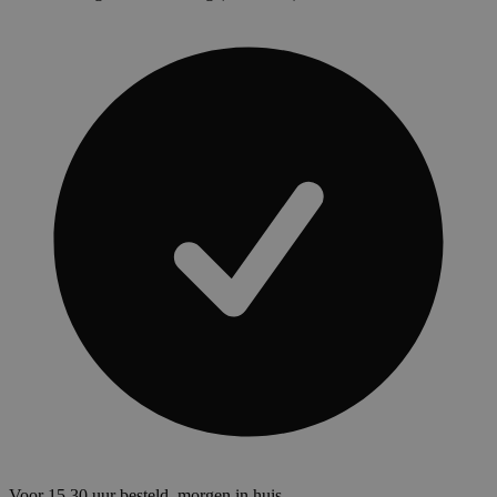
Voor 15.30 uur besteld, morgen in huis