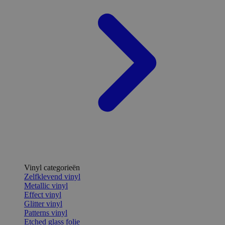
Vinyl categorieën
Zelfklevend vinyl
Metallic vinyl
Effect vinyl
Glitter vinyl
Patterns vinyl
Etched glass folie