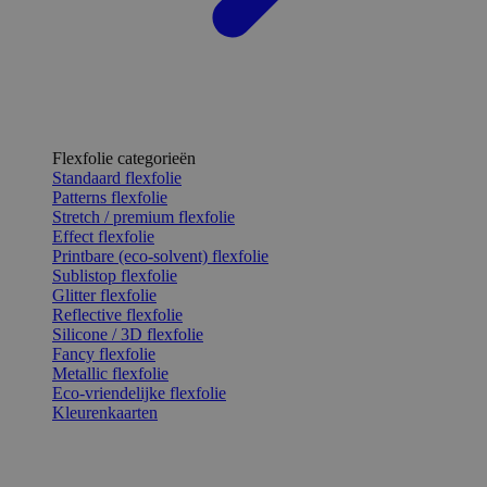
Flexfolie categorieën
Standaard flexfolie
Patterns flexfolie
Stretch / premium flexfolie
Effect flexfolie
Printbare (eco-solvent) flexfolie
Sublistop flexfolie
Glitter flexfolie
Reflective flexfolie
Silicone / 3D flexfolie
Fancy flexfolie
Metallic flexfolie
Eco-vriendelijke flexfolie
Kleurenkaarten