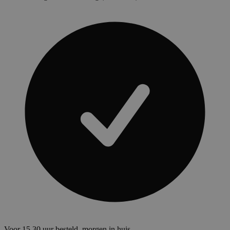
Voor 15.30 uur besteld, morgen in huis