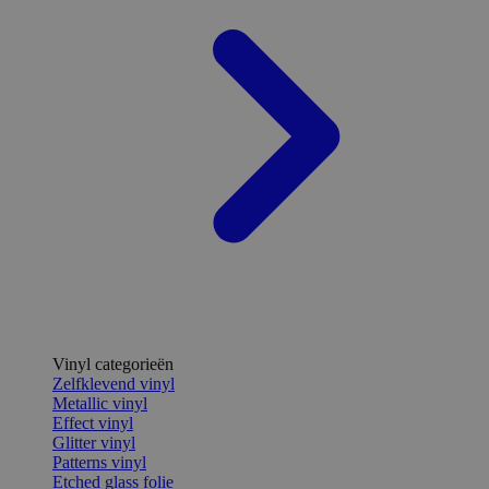
Vinyl categorieën
Zelfklevend vinyl
Metallic vinyl
Effect vinyl
Glitter vinyl
Patterns vinyl
Etched glass folie