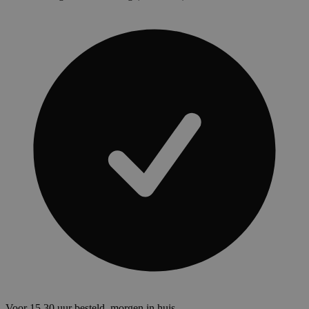
Voor 15.30 uur besteld, morgen in huis