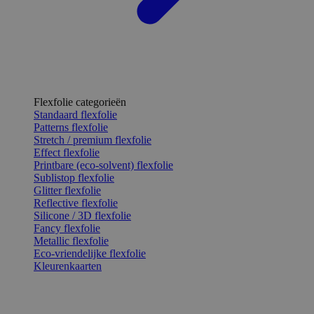
Flexfolie categorieën
Standaard flexfolie
Patterns flexfolie
Stretch / premium flexfolie
Effect flexfolie
Printbare (eco-solvent) flexfolie
Sublistop flexfolie
Glitter flexfolie
Reflective flexfolie
Silicone / 3D flexfolie
Fancy flexfolie
Metallic flexfolie
Eco-vriendelijke flexfolie
Kleurenkaarten