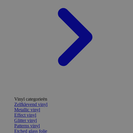
Vinyl categorieën
Zelfklevend vinyl
Metallic vinyl
Effect vinyl
Glitter vinyl
Patterns vinyl
Etched glass folie