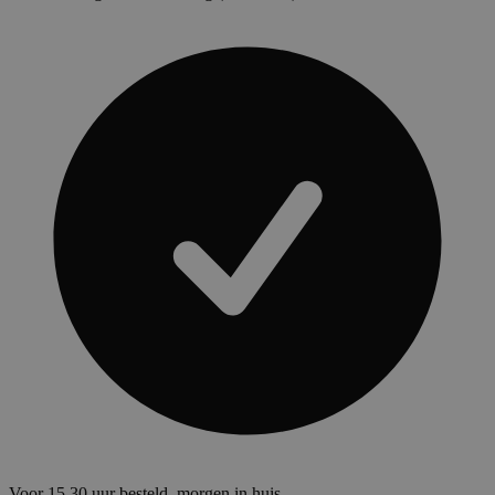
Voor 15.30 uur besteld, morgen in huis