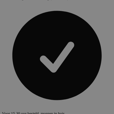
Voor 15.30 uur besteld, morgen in huis