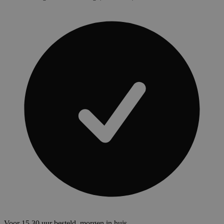
Voor 15.30 uur besteld, morgen in huis