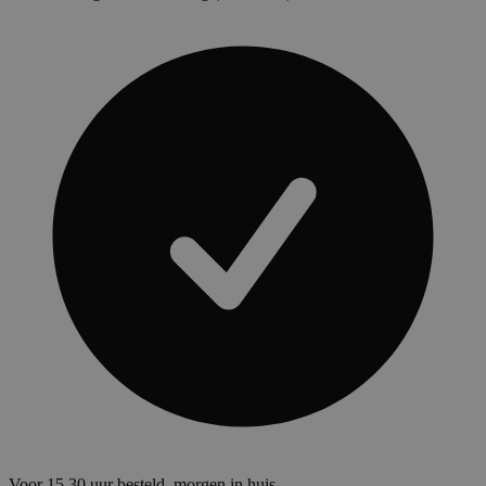
Voor 15.30 uur besteld, morgen in huis