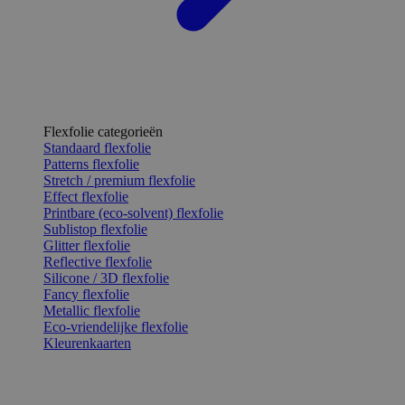
Flexfolie categorieën
Standaard flexfolie
Patterns flexfolie
Stretch / premium flexfolie
Effect flexfolie
Printbare (eco-solvent) flexfolie
Sublistop flexfolie
Glitter flexfolie
Reflective flexfolie
Silicone / 3D flexfolie
Fancy flexfolie
Metallic flexfolie
Eco-vriendelijke flexfolie
Kleurenkaarten