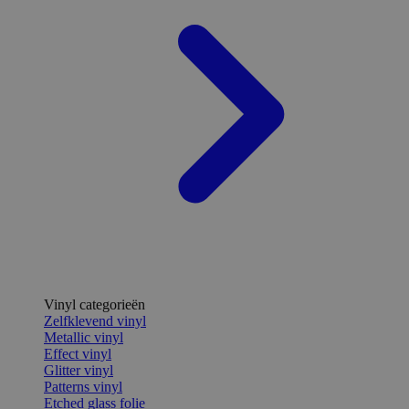
Vinyl categorieën
Zelfklevend vinyl
Metallic vinyl
Effect vinyl
Glitter vinyl
Patterns vinyl
Etched glass folie