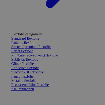
Flexfolie categorieën
Standaard flexfolie
Patterns flexfolie
Stretch / premium flexfolie
Effect flexfolie
Printbare (eco-solvent) flexfolie
Sublistop flexfolie
Glitter flexfolie
Reflective flexfolie
Silicone / 3D flexfolie
Fancy flexfolie
Metallic flexfolie
Eco-vriendelijke flexfolie
Kleurenkaarten