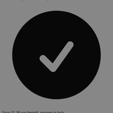
Voor 15.30 uur besteld, morgen in huis