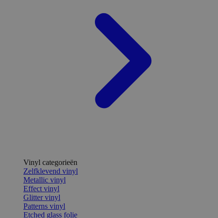
Vinyl categorieën
Zelfklevend vinyl
Metallic vinyl
Effect vinyl
Glitter vinyl
Patterns vinyl
Etched glass folie