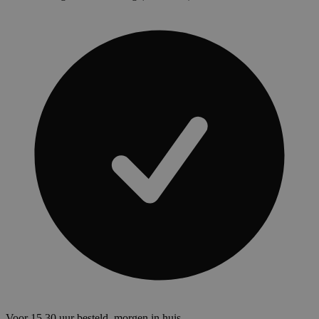
Voor 15.30 uur besteld, morgen in huis