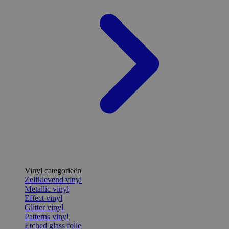
Vinyl categorieën
Zelfklevend vinyl
Metallic vinyl
Effect vinyl
Glitter vinyl
Patterns vinyl
Etched glass folie