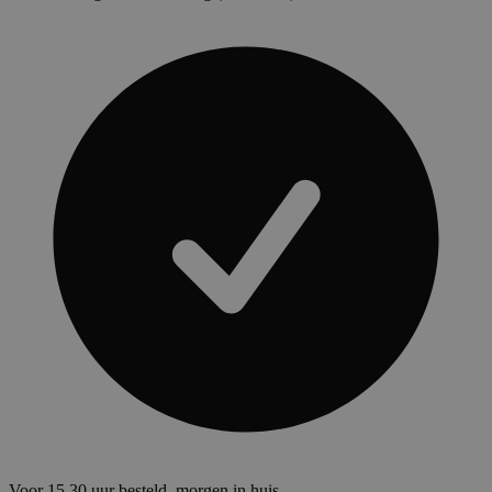
Voor 15.30 uur besteld, morgen in huis