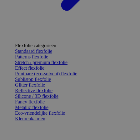
Flexfolie categorieën
Standaard flexfolie
Patterns flexfolie
Stretch / premium flexfolie
Effect flexfolie
Printbare (eco-solvent) flexfolie
Sublistop flexfolie
Glitter flexfolie
Reflective flexfolie
Silicone / 3D flexfolie
Fancy flexfolie
Metallic flexfolie
Eco-vriendelijke flexfolie
Kleurenkaarten