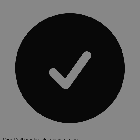
Voor 15.30 uur besteld, morgen in huis