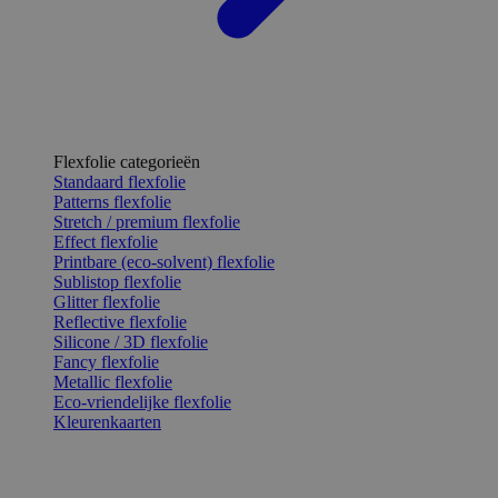
Flexfolie categorieën
Standaard flexfolie
Patterns flexfolie
Stretch / premium flexfolie
Effect flexfolie
Printbare (eco-solvent) flexfolie
Sublistop flexfolie
Glitter flexfolie
Reflective flexfolie
Silicone / 3D flexfolie
Fancy flexfolie
Metallic flexfolie
Eco-vriendelijke flexfolie
Kleurenkaarten