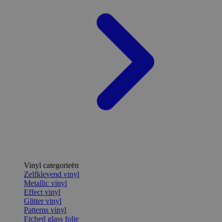
Vinyl categorieën
Zelfklevend vinyl
Metallic vinyl
Effect vinyl
Glitter vinyl
Patterns vinyl
Etched glass folie