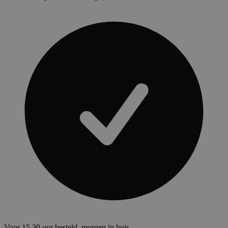
Voor 15.30 uur besteld, morgen in huis