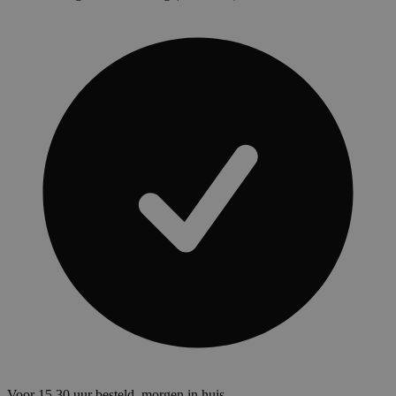
Voor 15.30 uur besteld, morgen in huis