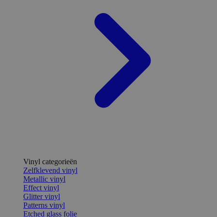
Vinyl categorieën
Zelfklevend vinyl
Metallic vinyl
Effect vinyl
Glitter vinyl
Patterns vinyl
Etched glass folie