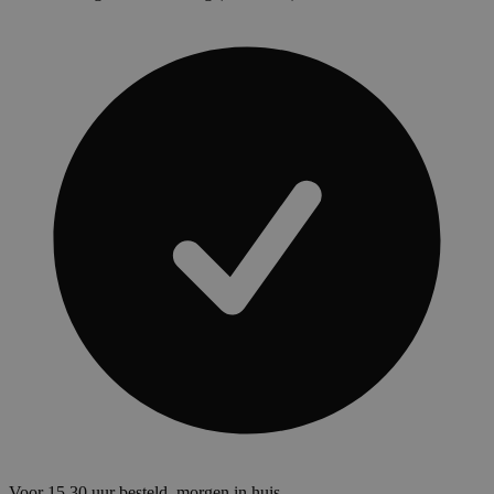
Voor 15.30 uur besteld, morgen in huis