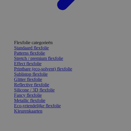
Flexfolie categorieën
Standaard flexfolie
Patterns flexfolie
Stretch / premium flexfolie
Effect flexfolie
Printbare (eco-solvent) flexfolie
Sublistop flexfolie
Glitter flexfolie
Reflective flexfolie
Silicone / 3D flexfolie
Fancy flexfolie
Metallic flexfolie
Eco-vriendelijke flexfolie
Kleurenkaarten