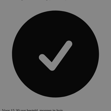
Voor 15.30 uur besteld, morgen in huis