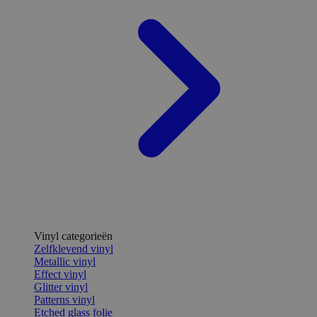
Vinyl categorieën
Zelfklevend vinyl
Metallic vinyl
Effect vinyl
Glitter vinyl
Patterns vinyl
Etched glass folie