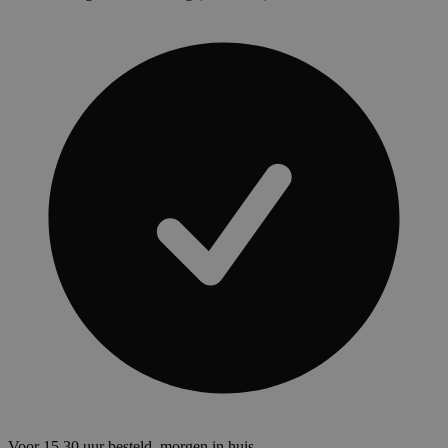
Voor 15.30 uur besteld, morgen in huis