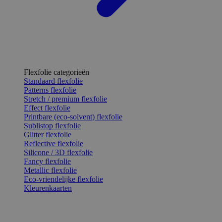
Flexfolie categorieën
Standaard flexfolie
Patterns flexfolie
Stretch / premium flexfolie
Effect flexfolie
Printbare (eco-solvent) flexfolie
Sublistop flexfolie
Glitter flexfolie
Reflective flexfolie
Silicone / 3D flexfolie
Fancy flexfolie
Metallic flexfolie
Eco-vriendelijke flexfolie
Kleurenkaarten