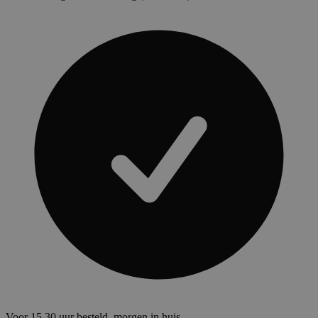
Voor 15.30 uur besteld, morgen in huis