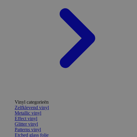
Vinyl categorieën
Zelfklevend vinyl
Metallic vinyl
Effect vinyl
Glitter vinyl
Patterns vinyl
Etched glass folie