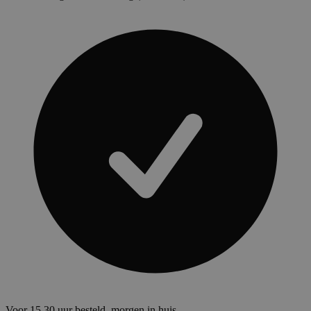
Voor 15.30 uur besteld, morgen in huis