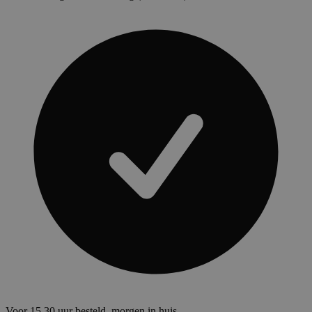
Voor 15.30 uur besteld, morgen in huis