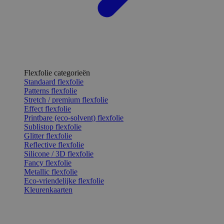
Flexfolie categorieën
Standaard flexfolie
Patterns flexfolie
Stretch / premium flexfolie
Effect flexfolie
Printbare (eco-solvent) flexfolie
Sublistop flexfolie
Glitter flexfolie
Reflective flexfolie
Silicone / 3D flexfolie
Fancy flexfolie
Metallic flexfolie
Eco-vriendelijke flexfolie
Kleurenkaarten