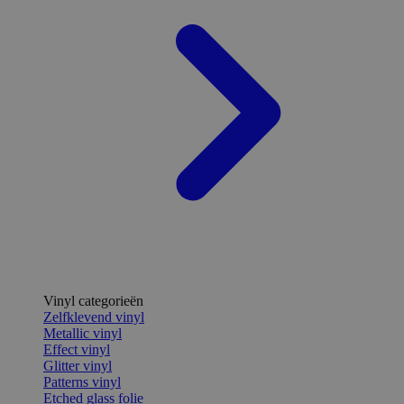
Vinyl categorieën
Zelfklevend vinyl
Metallic vinyl
Effect vinyl
Glitter vinyl
Patterns vinyl
Etched glass folie