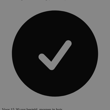
Voor 15.30 uur besteld, morgen in huis