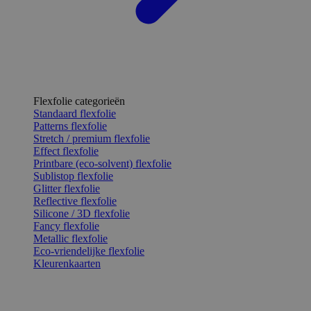
Flexfolie categorieën
Standaard flexfolie
Patterns flexfolie
Stretch / premium flexfolie
Effect flexfolie
Printbare (eco-solvent) flexfolie
Sublistop flexfolie
Glitter flexfolie
Reflective flexfolie
Silicone / 3D flexfolie
Fancy flexfolie
Metallic flexfolie
Eco-vriendelijke flexfolie
Kleurenkaarten