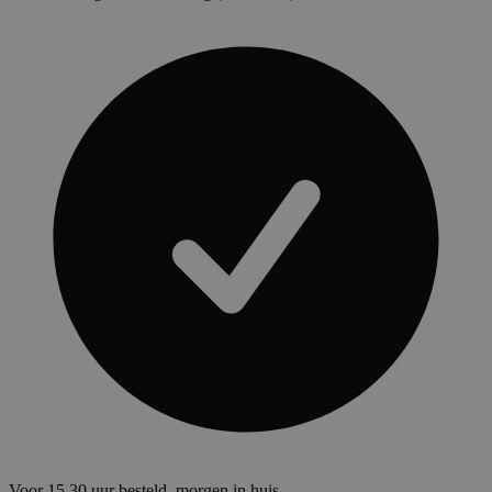
Voor 15.30 uur besteld, morgen in huis