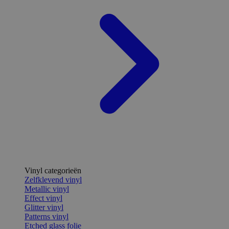
Vinyl categorieën
Zelfklevend vinyl
Metallic vinyl
Effect vinyl
Glitter vinyl
Patterns vinyl
Etched glass folie