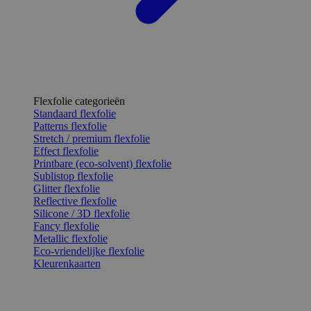
Flexfolie categorieën
Standaard flexfolie
Patterns flexfolie
Stretch / premium flexfolie
Effect flexfolie
Printbare (eco-solvent) flexfolie
Sublistop flexfolie
Glitter flexfolie
Reflective flexfolie
Silicone / 3D flexfolie
Fancy flexfolie
Metallic flexfolie
Eco-vriendelijke flexfolie
Kleurenkaarten