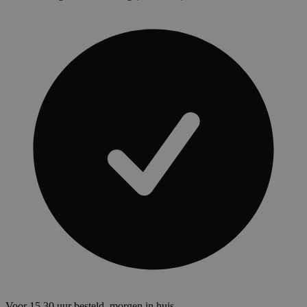
Voor 15.30 uur besteld, morgen in huis