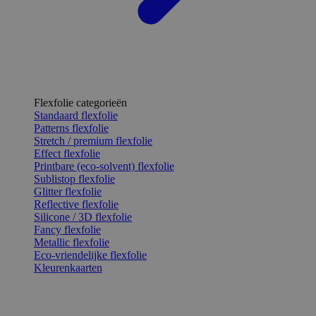
Flexfolie categorieën
Standaard flexfolie
Patterns flexfolie
Stretch / premium flexfolie
Effect flexfolie
Printbare (eco-solvent) flexfolie
Sublistop flexfolie
Glitter flexfolie
Reflective flexfolie
Silicone / 3D flexfolie
Fancy flexfolie
Metallic flexfolie
Eco-vriendelijke flexfolie
Kleurenkaarten