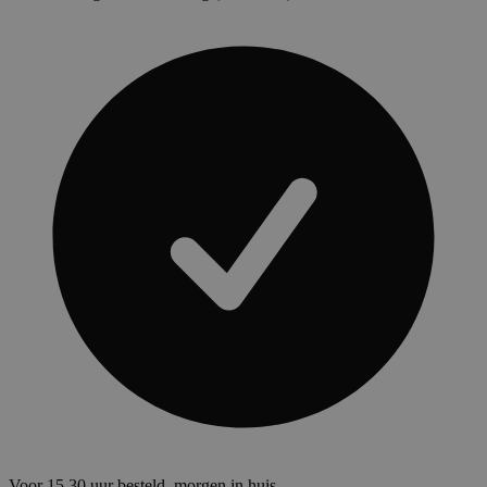
Voor 15.30 uur besteld, morgen in huis