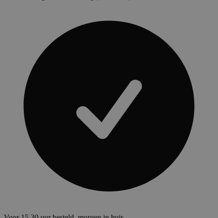
Voor 15.30 uur besteld, morgen in huis