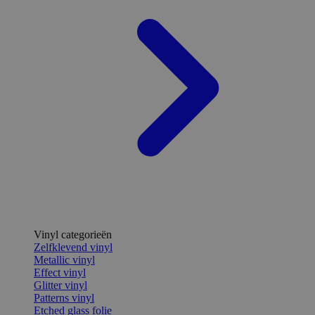
Vinyl categorieën
Zelfklevend vinyl
Metallic vinyl
Effect vinyl
Glitter vinyl
Patterns vinyl
Etched glass folie