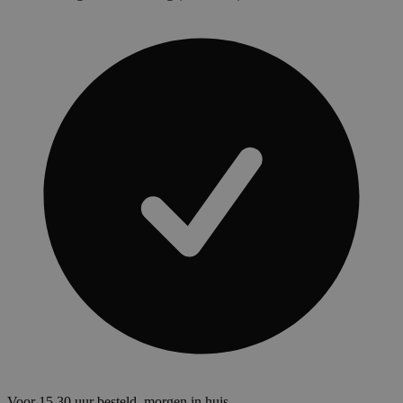
Voor 15.30 uur besteld, morgen in huis