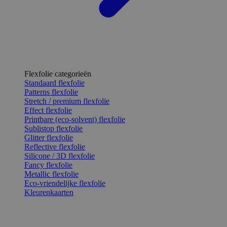
Flexfolie categorieën
Standaard flexfolie
Patterns flexfolie
Stretch / premium flexfolie
Effect flexfolie
Printbare (eco-solvent) flexfolie
Sublistop flexfolie
Glitter flexfolie
Reflective flexfolie
Silicone / 3D flexfolie
Fancy flexfolie
Metallic flexfolie
Eco-vriendelijke flexfolie
Kleurenkaarten