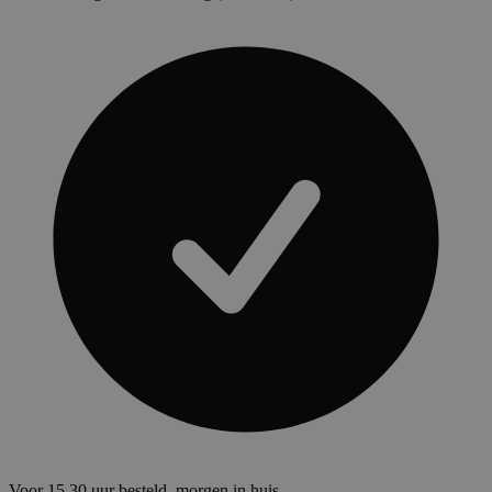
Voor 15.30 uur besteld, morgen in huis