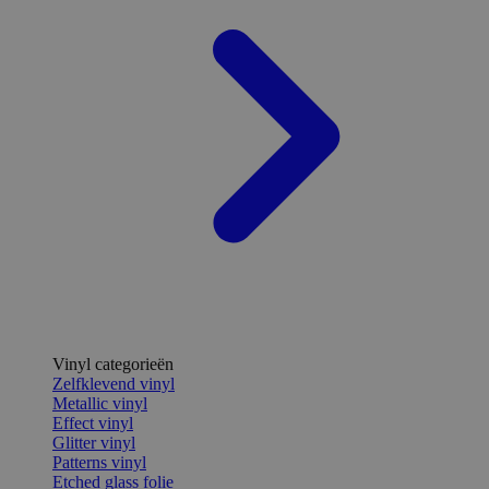
Vinyl categorieën
Zelfklevend vinyl
Metallic vinyl
Effect vinyl
Glitter vinyl
Patterns vinyl
Etched glass folie