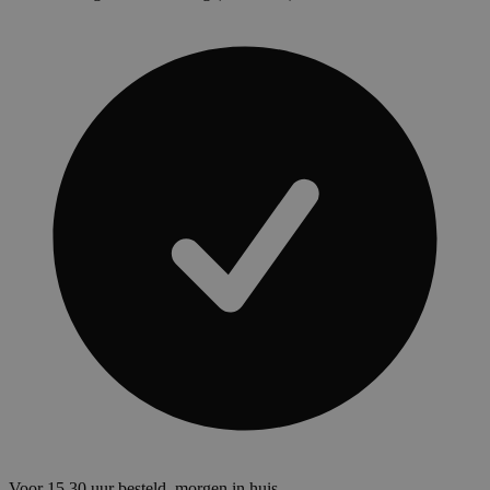
Voor 15.30 uur besteld, morgen in huis