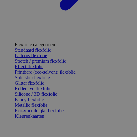
Flexfolie categorieën
Standaard flexfolie
Patterns flexfolie
Stretch / premium flexfolie
Effect flexfolie
Printbare (eco-solvent) flexfolie
Sublistop flexfolie
Glitter flexfolie
Reflective flexfolie
Silicone / 3D flexfolie
Fancy flexfolie
Metallic flexfolie
Eco-vriendelijke flexfolie
Kleurenkaarten