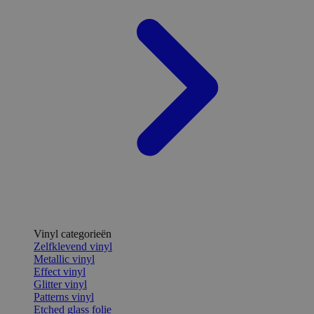
Vinyl categorieën
Zelfklevend vinyl
Metallic vinyl
Effect vinyl
Glitter vinyl
Patterns vinyl
Etched glass folie