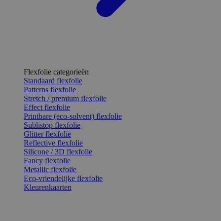
Flexfolie categorieën
Standaard flexfolie
Patterns flexfolie
Stretch / premium flexfolie
Effect flexfolie
Printbare (eco-solvent) flexfolie
Sublistop flexfolie
Glitter flexfolie
Reflective flexfolie
Silicone / 3D flexfolie
Fancy flexfolie
Metallic flexfolie
Eco-vriendelijke flexfolie
Kleurenkaarten