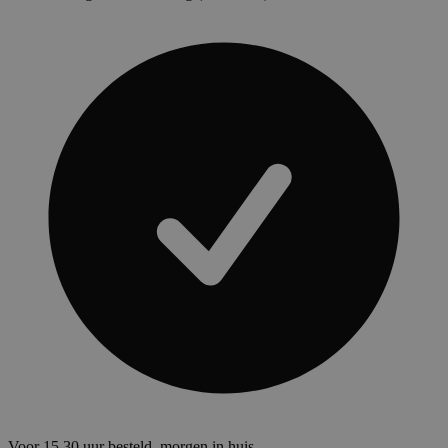
Voor 15.30 uur besteld, morgen in huis