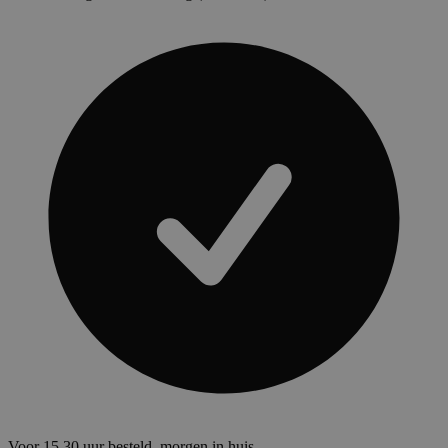
Voor 15.30 uur besteld, morgen in huis