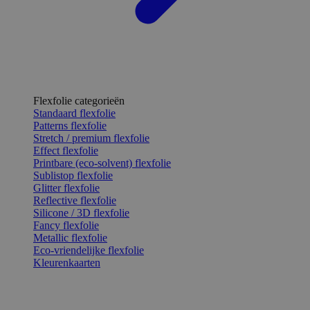
Flexfolie categorieën
Standaard flexfolie
Patterns flexfolie
Stretch / premium flexfolie
Effect flexfolie
Printbare (eco-solvent) flexfolie
Sublistop flexfolie
Glitter flexfolie
Reflective flexfolie
Silicone / 3D flexfolie
Fancy flexfolie
Metallic flexfolie
Eco-vriendelijke flexfolie
Kleurenkaarten