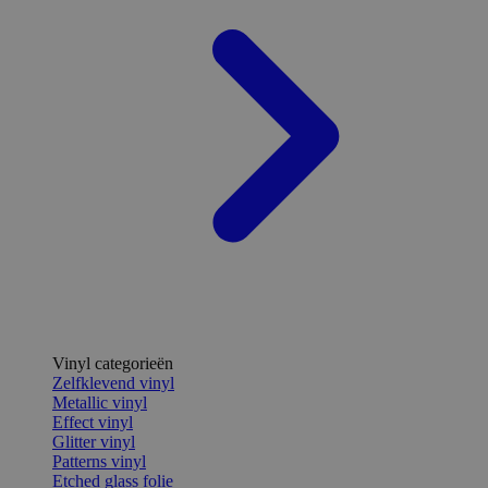
Vinyl categorieën
Zelfklevend vinyl
Metallic vinyl
Effect vinyl
Glitter vinyl
Patterns vinyl
Etched glass folie