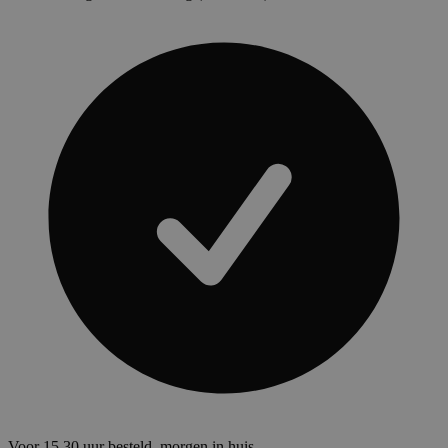
Voor 15.30 uur besteld, morgen in huis