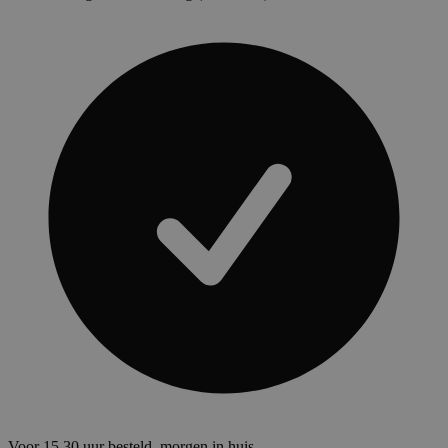
Voor 15.30 uur besteld, morgen in huis