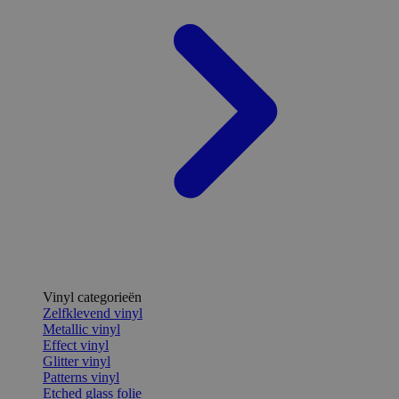
Vinyl categorieën
Zelfklevend vinyl
Metallic vinyl
Effect vinyl
Glitter vinyl
Patterns vinyl
Etched glass folie