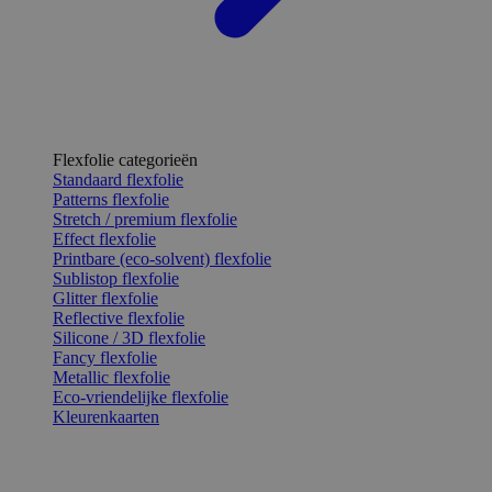
Flexfolie categorieën
Standaard flexfolie
Patterns flexfolie
Stretch / premium flexfolie
Effect flexfolie
Printbare (eco-solvent) flexfolie
Sublistop flexfolie
Glitter flexfolie
Reflective flexfolie
Silicone / 3D flexfolie
Fancy flexfolie
Metallic flexfolie
Eco-vriendelijke flexfolie
Kleurenkaarten