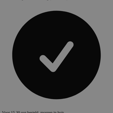
Voor 15.30 uur besteld, morgen in huis