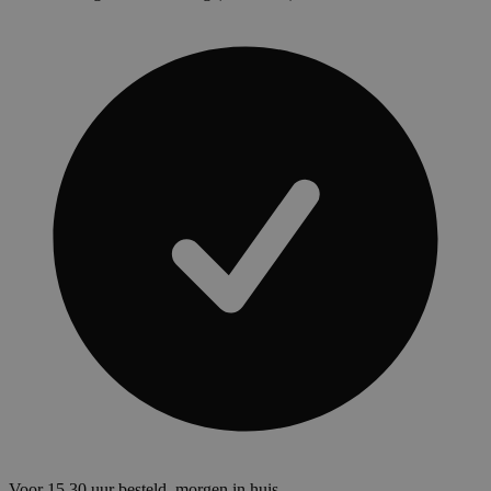
Voor 15.30 uur besteld, morgen in huis