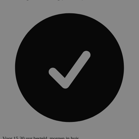
Voor 15.30 uur besteld, morgen in huis