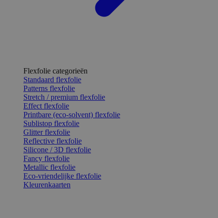
Flexfolie categorieën
Standaard flexfolie
Patterns flexfolie
Stretch / premium flexfolie
Effect flexfolie
Printbare (eco-solvent) flexfolie
Sublistop flexfolie
Glitter flexfolie
Reflective flexfolie
Silicone / 3D flexfolie
Fancy flexfolie
Metallic flexfolie
Eco-vriendelijke flexfolie
Kleurenkaarten