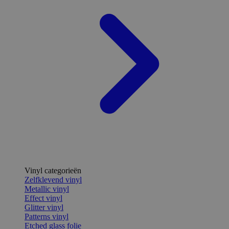
Vinyl categorieën
Zelfklevend vinyl
Metallic vinyl
Effect vinyl
Glitter vinyl
Patterns vinyl
Etched glass folie