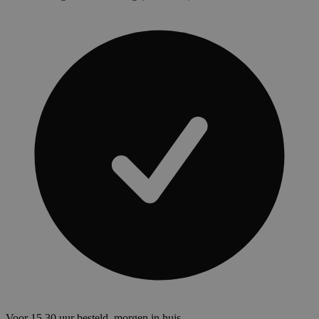
Voor 15.30 uur besteld, morgen in huis