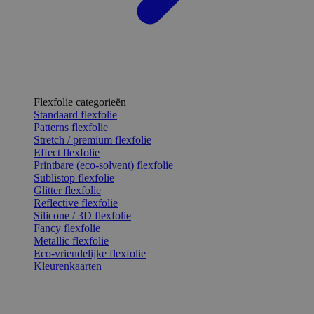
Flexfolie categorieën
Standaard flexfolie
Patterns flexfolie
Stretch / premium flexfolie
Effect flexfolie
Printbare (eco-solvent) flexfolie
Sublistop flexfolie
Glitter flexfolie
Reflective flexfolie
Silicone / 3D flexfolie
Fancy flexfolie
Metallic flexfolie
Eco-vriendelijke flexfolie
Kleurenkaarten