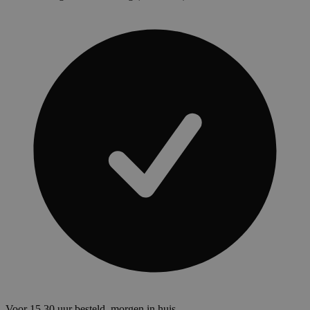
Voor 15.30 uur besteld, morgen in huis