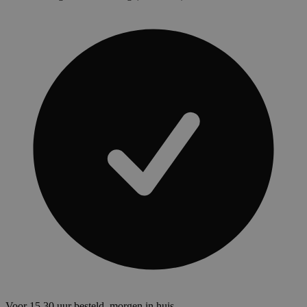
Voor 15.30 uur besteld, morgen in huis