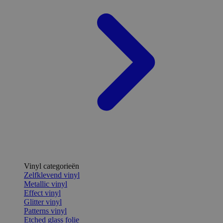
Vinyl categorieën
Zelfklevend vinyl
Metallic vinyl
Effect vinyl
Glitter vinyl
Patterns vinyl
Etched glass folie