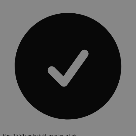
Voor 15.30 uur besteld, morgen in huis