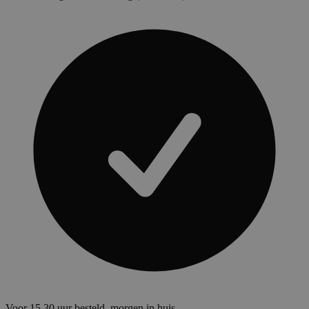
Voor 15.30 uur besteld, morgen in huis