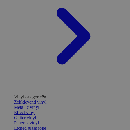
Vinyl categorieën
Zelfklevend vinyl
Metallic vinyl
Effect vinyl
Glitter vinyl
Patterns vinyl
Etched glass folie