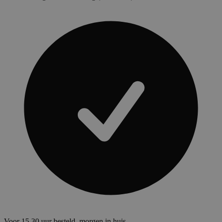
Voor 15.30 uur besteld, morgen in huis