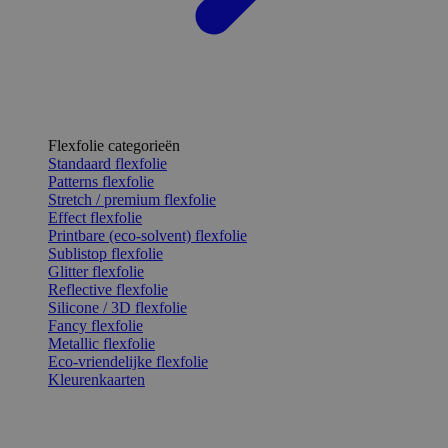
Flexfolie categorieën
Standaard flexfolie
Patterns flexfolie
Stretch / premium flexfolie
Effect flexfolie
Printbare (eco-solvent) flexfolie
Sublistop flexfolie
Glitter flexfolie
Reflective flexfolie
Silicone / 3D flexfolie
Fancy flexfolie
Metallic flexfolie
Eco-vriendelijke flexfolie
Kleurenkaarten