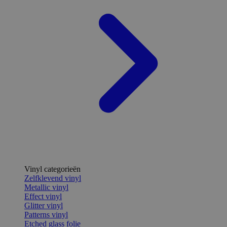
Vinyl categorieën
Zelfklevend vinyl
Metallic vinyl
Effect vinyl
Glitter vinyl
Patterns vinyl
Etched glass folie