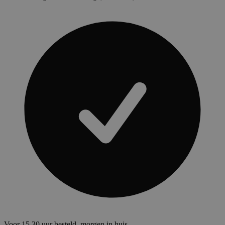
Voor 15.30 uur besteld, morgen in huis