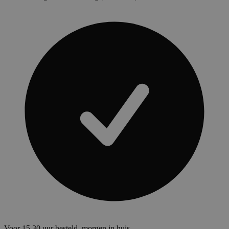
Voor 15.30 uur besteld, morgen in huis