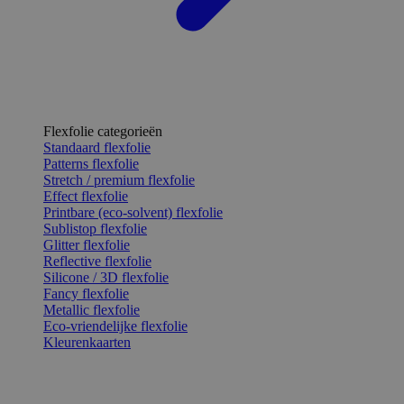
Flexfolie categorieën
Standaard flexfolie
Patterns flexfolie
Stretch / premium flexfolie
Effect flexfolie
Printbare (eco-solvent) flexfolie
Sublistop flexfolie
Glitter flexfolie
Reflective flexfolie
Silicone / 3D flexfolie
Fancy flexfolie
Metallic flexfolie
Eco-vriendelijke flexfolie
Kleurenkaarten