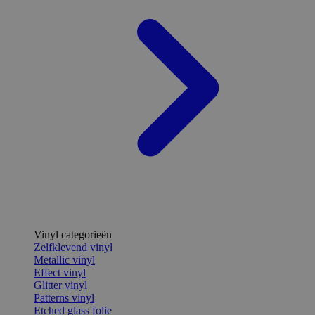
Vinyl categorieën
Zelfklevend vinyl
Metallic vinyl
Effect vinyl
Glitter vinyl
Patterns vinyl
Etched glass folie