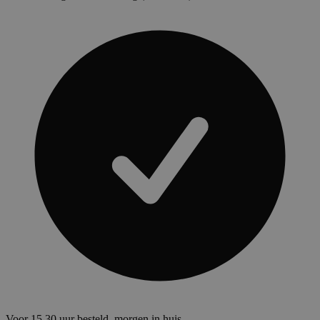
Voor 15.30 uur besteld, morgen in huis