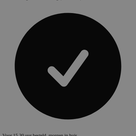
Voor 15.30 uur besteld, morgen in huis