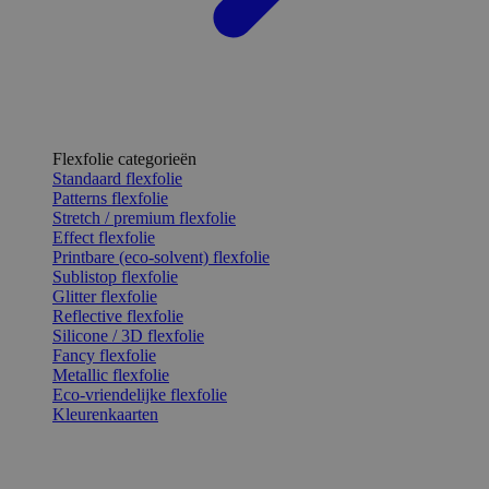
Flexfolie categorieën
Standaard flexfolie
Patterns flexfolie
Stretch / premium flexfolie
Effect flexfolie
Printbare (eco-solvent) flexfolie
Sublistop flexfolie
Glitter flexfolie
Reflective flexfolie
Silicone / 3D flexfolie
Fancy flexfolie
Metallic flexfolie
Eco-vriendelijke flexfolie
Kleurenkaarten