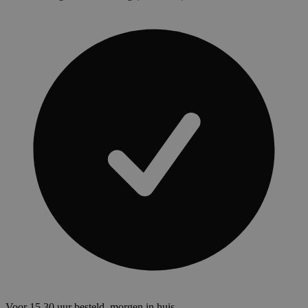
Voor 15.30 uur besteld, morgen in huis