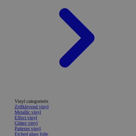
Vinyl categorieën
Zelfklevend vinyl
Metallic vinyl
Effect vinyl
Glitter vinyl
Patterns vinyl
Etched glass folie