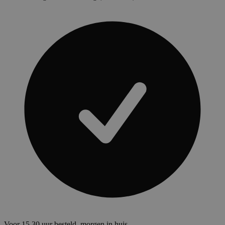
Voor 15.30 uur besteld, morgen in huis