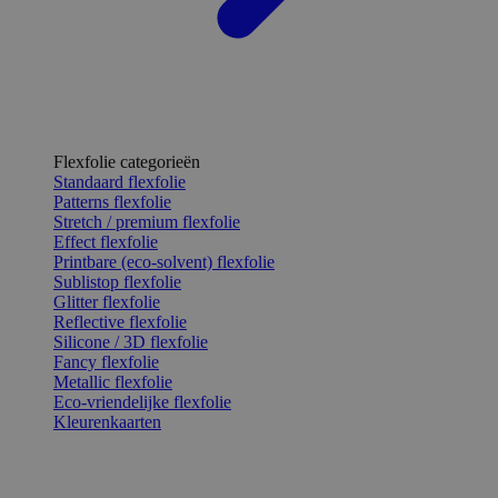
Flexfolie categorieën
Standaard flexfolie
Patterns flexfolie
Stretch / premium flexfolie
Effect flexfolie
Printbare (eco-solvent) flexfolie
Sublistop flexfolie
Glitter flexfolie
Reflective flexfolie
Silicone / 3D flexfolie
Fancy flexfolie
Metallic flexfolie
Eco-vriendelijke flexfolie
Kleurenkaarten