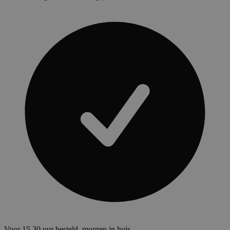
Voor 15.30 uur besteld, morgen in huis