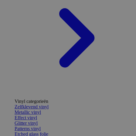
Vinyl categorieën
Zelfklevend vinyl
Metallic vinyl
Effect vinyl
Glitter vinyl
Patterns vinyl
Etched glass folie