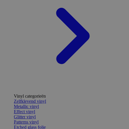
Vinyl categorieën
Zelfklevend vinyl
Metallic vinyl
Effect vinyl
Glitter vinyl
Patterns vinyl
Etched glass folie