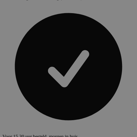
Voor 15.30 uur besteld, morgen in huis