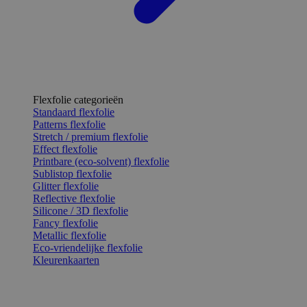
Flexfolie categorieën
Standaard flexfolie
Patterns flexfolie
Stretch / premium flexfolie
Effect flexfolie
Printbare (eco-solvent) flexfolie
Sublistop flexfolie
Glitter flexfolie
Reflective flexfolie
Silicone / 3D flexfolie
Fancy flexfolie
Metallic flexfolie
Eco-vriendelijke flexfolie
Kleurenkaarten