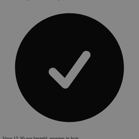
Voor 15.30 uur besteld, morgen in huis