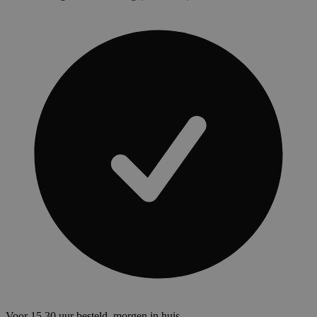
Voor 15.30 uur besteld, morgen in huis