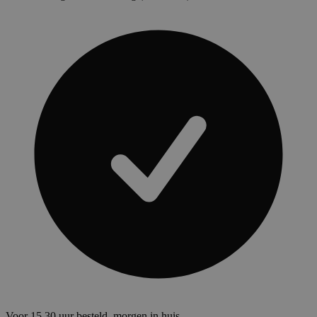
Voor 15.30 uur besteld, morgen in huis