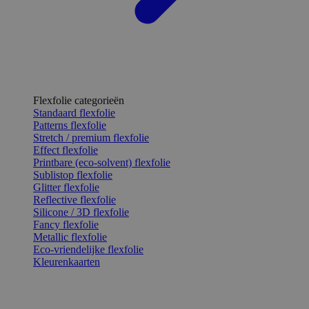
Flexfolie categorieën
Standaard flexfolie
Patterns flexfolie
Stretch / premium flexfolie
Effect flexfolie
Printbare (eco-solvent) flexfolie
Sublistop flexfolie
Glitter flexfolie
Reflective flexfolie
Silicone / 3D flexfolie
Fancy flexfolie
Metallic flexfolie
Eco-vriendelijke flexfolie
Kleurenkaarten