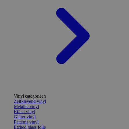
Vinyl categorieën
Zelfklevend vinyl
Metallic vinyl
Effect vinyl
Glitter vinyl
Patterns vinyl
Etched glass folie