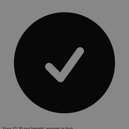
Voor 15.30 uur besteld, morgen in huis