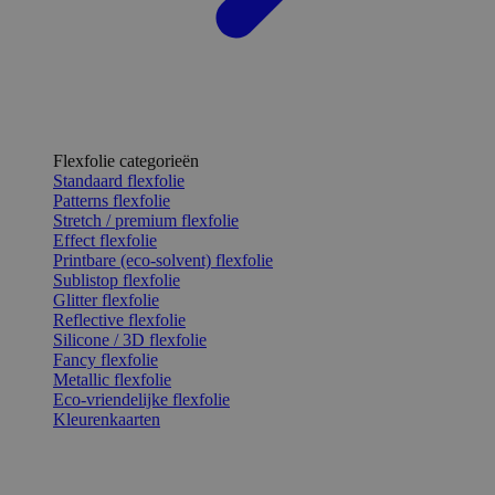
Flexfolie categorieën
Standaard flexfolie
Patterns flexfolie
Stretch / premium flexfolie
Effect flexfolie
Printbare (eco-solvent) flexfolie
Sublistop flexfolie
Glitter flexfolie
Reflective flexfolie
Silicone / 3D flexfolie
Fancy flexfolie
Metallic flexfolie
Eco-vriendelijke flexfolie
Kleurenkaarten