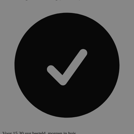
Voor 15.30 uur besteld, morgen in huis