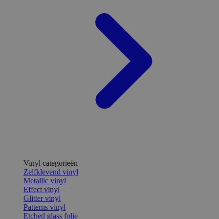
Vinyl categorieën
Zelfklevend vinyl
Metallic vinyl
Effect vinyl
Glitter vinyl
Patterns vinyl
Etched glass folie