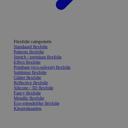
Flexfolie categorieën
Standaard flexfolie
Patterns flexfolie
Stretch / premium flexfolie
Effect flexfolie
Printbare (eco-solvent) flexfolie
Sublistop flexfolie
Glitter flexfolie
Reflective flexfolie
Silicone / 3D flexfolie
Fancy flexfolie
Metallic flexfolie
Eco-vriendelijke flexfolie
Kleurenkaarten