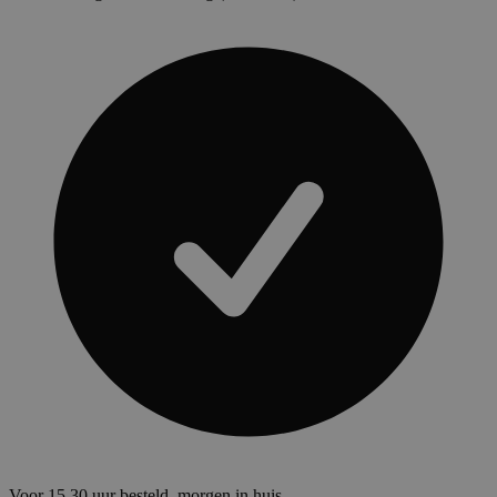
Voor 15.30 uur besteld, morgen in huis