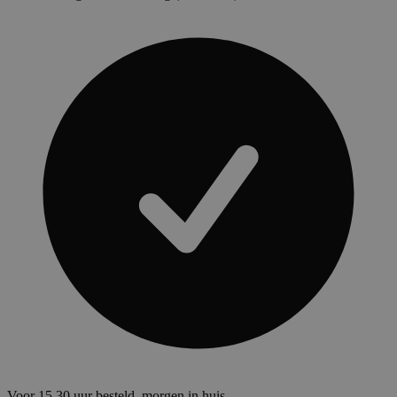
Voor 15.30 uur besteld, morgen in huis