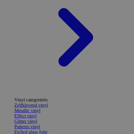
Vinyl categorieën
Zelfklevend vinyl
Metallic vinyl
Effect vinyl
Glitter vinyl
Patterns vinyl
Etched glass folie