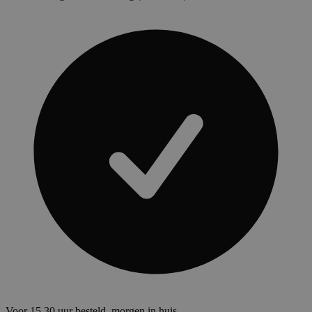
Voor 15.30 uur besteld, morgen in huis