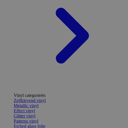
Vinyl categorieën
Zelfklevend vinyl
Metallic vinyl
Effect vinyl
Glitter vinyl
Patterns vinyl
Etched glass folie