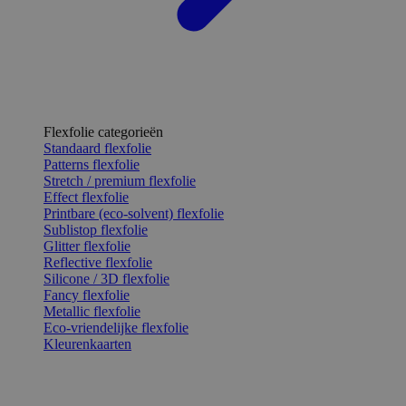
Flexfolie categorieën
Standaard flexfolie
Patterns flexfolie
Stretch / premium flexfolie
Effect flexfolie
Printbare (eco-solvent) flexfolie
Sublistop flexfolie
Glitter flexfolie
Reflective flexfolie
Silicone / 3D flexfolie
Fancy flexfolie
Metallic flexfolie
Eco-vriendelijke flexfolie
Kleurenkaarten