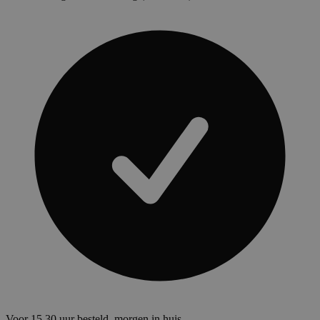
Voor 15.30 uur besteld, morgen in huis