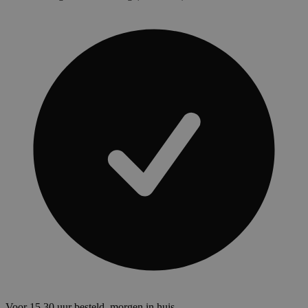
Voor 15.30 uur besteld, morgen in huis