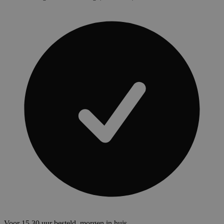
Voor 15.30 uur besteld, morgen in huis