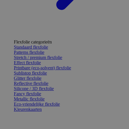
Flexfolie categorieën
Standaard flexfolie
Patterns flexfolie
Stretch / premium flexfolie
Effect flexfolie
Printbare (eco-solvent) flexfolie
Sublistop flexfolie
Glitter flexfolie
Reflective flexfolie
Silicone / 3D flexfolie
Fancy flexfolie
Metallic flexfolie
Eco-vriendelijke flexfolie
Kleurenkaarten