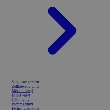
Vinyl categorieën
Zelfklevend vinyl
Metallic vinyl
Effect vinyl
Glitter vinyl
Patterns vinyl
Etched glass folie