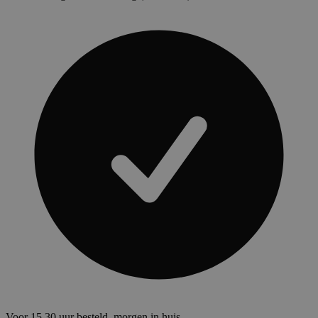
Voor 15.30 uur besteld, morgen in huis