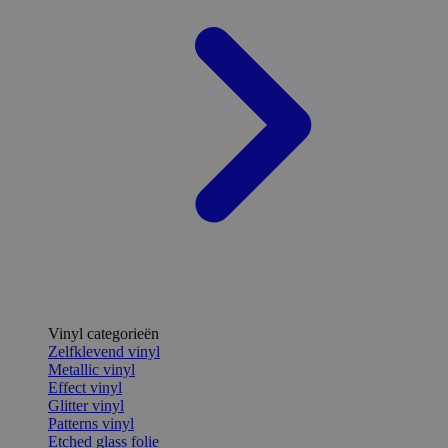
Vinyl categorieën
Zelfklevend vinyl
Metallic vinyl
Effect vinyl
Glitter vinyl
Patterns vinyl
Etched glass folie