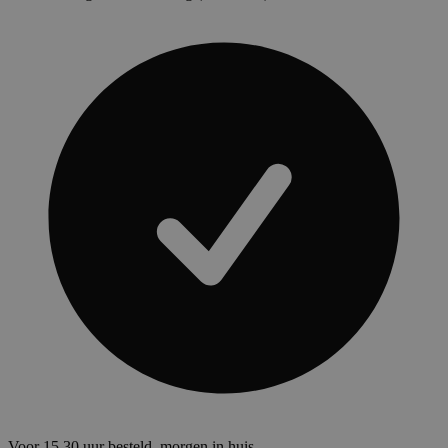
Voor 15.30 uur besteld, morgen in huis