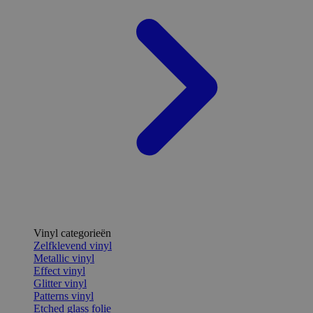
Vinyl categorieën
Zelfklevend vinyl
Metallic vinyl
Effect vinyl
Glitter vinyl
Patterns vinyl
Etched glass folie