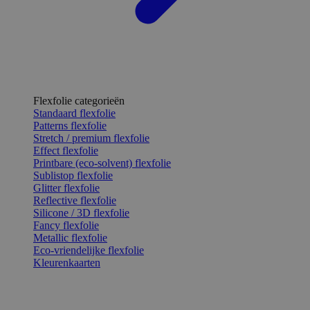
Flexfolie categorieën
Standaard flexfolie
Patterns flexfolie
Stretch / premium flexfolie
Effect flexfolie
Printbare (eco-solvent) flexfolie
Sublistop flexfolie
Glitter flexfolie
Reflective flexfolie
Silicone / 3D flexfolie
Fancy flexfolie
Metallic flexfolie
Eco-vriendelijke flexfolie
Kleurenkaarten