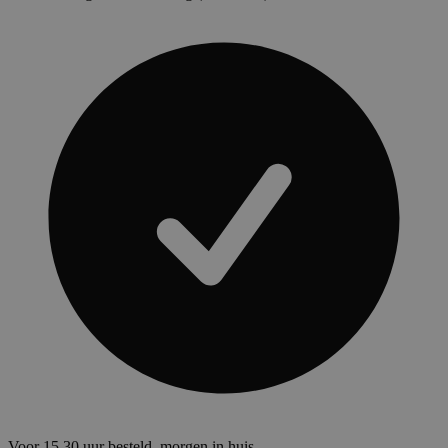
Voor 15.30 uur besteld, morgen in huis