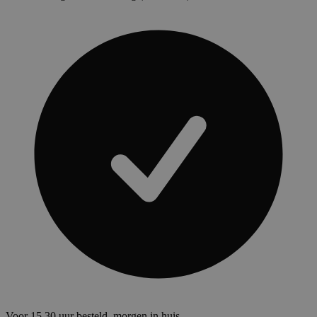
Voor 15.30 uur besteld, morgen in huis