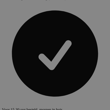
Voor 15.30 uur besteld, morgen in huis