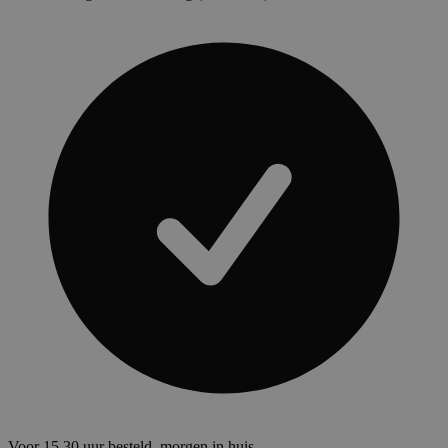
Voor 15.30 uur besteld, morgen in huis