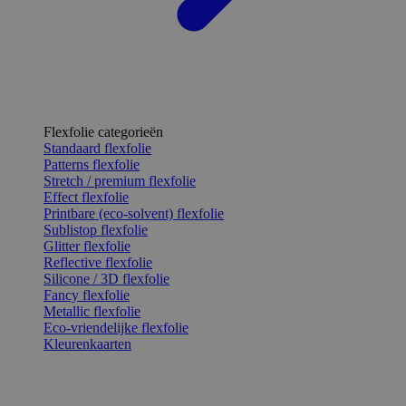
Flexfolie categorieën
Standaard flexfolie
Patterns flexfolie
Stretch / premium flexfolie
Effect flexfolie
Printbare (eco-solvent) flexfolie
Sublistop flexfolie
Glitter flexfolie
Reflective flexfolie
Silicone / 3D flexfolie
Fancy flexfolie
Metallic flexfolie
Eco-vriendelijke flexfolie
Kleurenkaarten