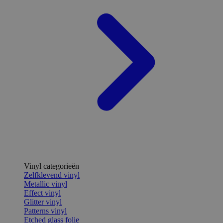
Vinyl categorieën
Zelfklevend vinyl
Metallic vinyl
Effect vinyl
Glitter vinyl
Patterns vinyl
Etched glass folie