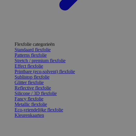
Flexfolie categorieën
Standaard flexfolie
Patterns flexfolie
Stretch / premium flexfolie
Effect flexfolie
Printbare (eco-solvent) flexfolie
Sublistop flexfolie
Glitter flexfolie
Reflective flexfolie
Silicone / 3D flexfolie
Fancy flexfolie
Metallic flexfolie
Eco-vriendelijke flexfolie
Kleurenkaarten