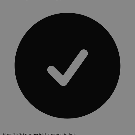
Voor 15.30 uur besteld, morgen in huis