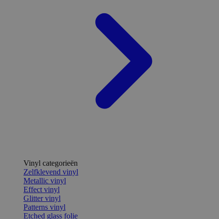
Vinyl categorieën
Zelfklevend vinyl
Metallic vinyl
Effect vinyl
Glitter vinyl
Patterns vinyl
Etched glass folie