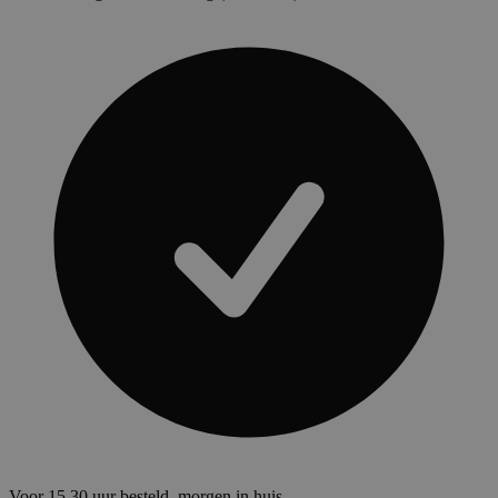
Voor 15.30 uur besteld, morgen in huis