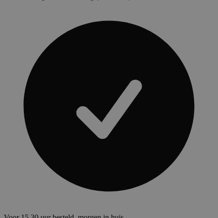
Voor 15.30 uur besteld, morgen in huis