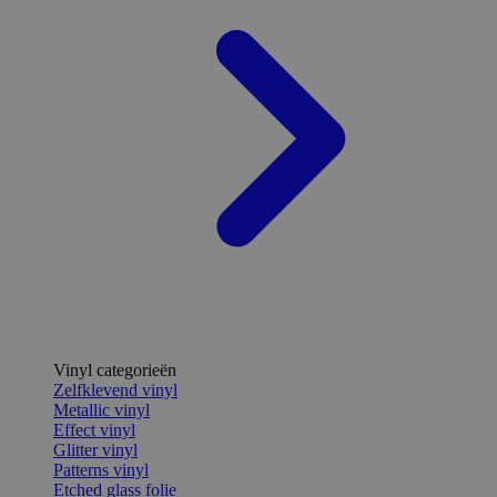
Vinyl categorieën
Zelfklevend vinyl
Metallic vinyl
Effect vinyl
Glitter vinyl
Patterns vinyl
Etched glass folie