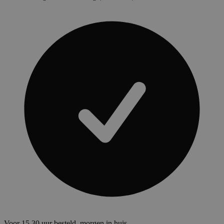
Voor 15.30 uur besteld, morgen in huis