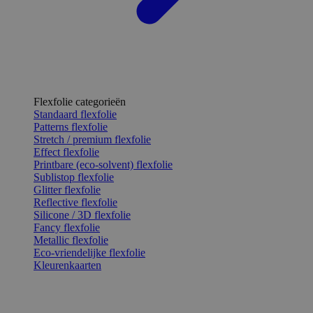
Flexfolie categorieën
Standaard flexfolie
Patterns flexfolie
Stretch / premium flexfolie
Effect flexfolie
Printbare (eco-solvent) flexfolie
Sublistop flexfolie
Glitter flexfolie
Reflective flexfolie
Silicone / 3D flexfolie
Fancy flexfolie
Metallic flexfolie
Eco-vriendelijke flexfolie
Kleurenkaarten