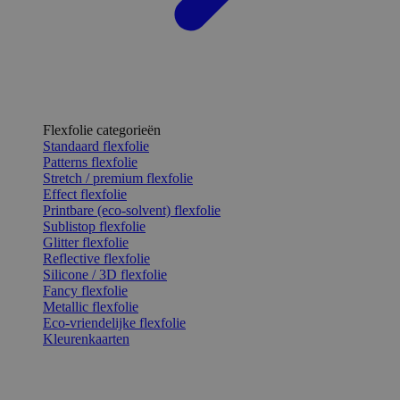
Flexfolie categorieën
Standaard flexfolie
Patterns flexfolie
Stretch / premium flexfolie
Effect flexfolie
Printbare (eco-solvent) flexfolie
Sublistop flexfolie
Glitter flexfolie
Reflective flexfolie
Silicone / 3D flexfolie
Fancy flexfolie
Metallic flexfolie
Eco-vriendelijke flexfolie
Kleurenkaarten