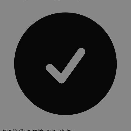
Voor 15.30 uur besteld, morgen in huis