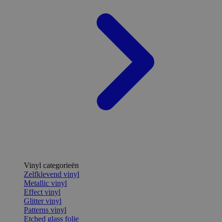
Vinyl categorieën
Zelfklevend vinyl
Metallic vinyl
Effect vinyl
Glitter vinyl
Patterns vinyl
Etched glass folie