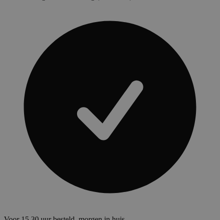
Voor 15.30 uur besteld, morgen in huis