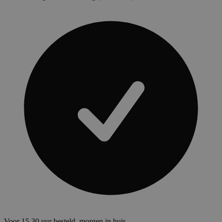
Voor 15.30 uur besteld, morgen in huis