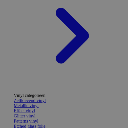
Vinyl categorieën
Zelfklevend vinyl
Metallic vinyl
Effect vinyl
Glitter vinyl
Patterns vinyl
Etched glass folie