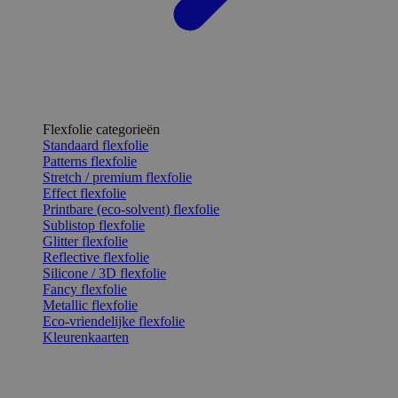
Flexfolie categorieën
Standaard flexfolie
Patterns flexfolie
Stretch / premium flexfolie
Effect flexfolie
Printbare (eco-solvent) flexfolie
Sublistop flexfolie
Glitter flexfolie
Reflective flexfolie
Silicone / 3D flexfolie
Fancy flexfolie
Metallic flexfolie
Eco-vriendelijke flexfolie
Kleurenkaarten