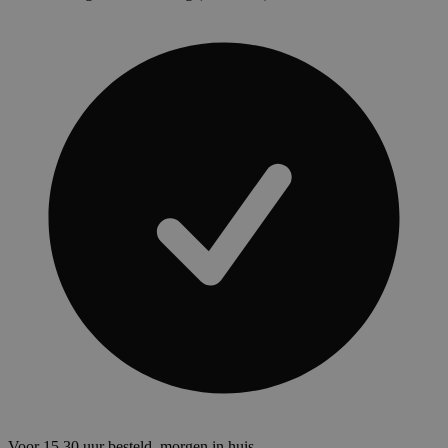
Voor 15.30 uur besteld, morgen in huis