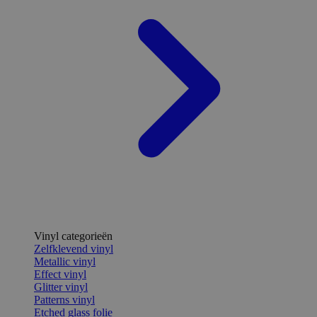
Vinyl categorieën
Zelfklevend vinyl
Metallic vinyl
Effect vinyl
Glitter vinyl
Patterns vinyl
Etched glass folie