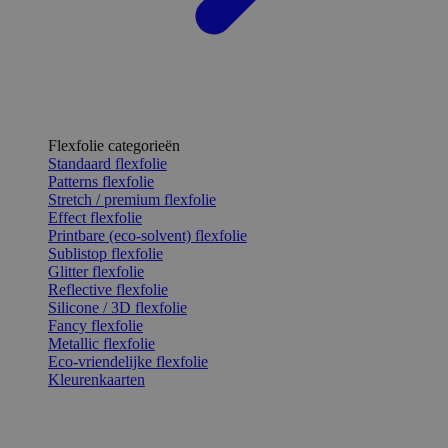
Flexfolie categorieën
Standaard flexfolie
Patterns flexfolie
Stretch / premium flexfolie
Effect flexfolie
Printbare (eco-solvent) flexfolie
Sublistop flexfolie
Glitter flexfolie
Reflective flexfolie
Silicone / 3D flexfolie
Fancy flexfolie
Metallic flexfolie
Eco-vriendelijke flexfolie
Kleurenkaarten