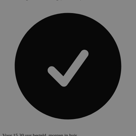
Voor 15.30 uur besteld, morgen in huis