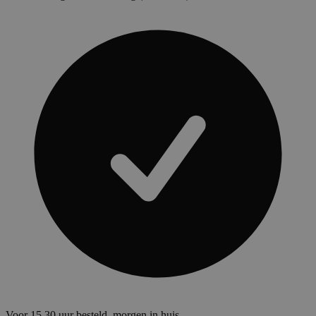
Voor 15.30 uur besteld, morgen in huis